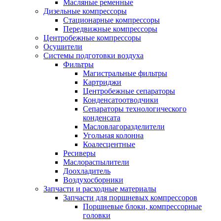
Масляные ременные
Дизельные компрессоры
Стационарные компрессоры
Передвижные компрессоры
Центробежные компрессоры
Осушители
Системы подготовки воздуха
Фильтры
Магистральные фильтры
Картриджи
Центробежные сепараторы
Конденсатоотводчики
Сепараторы технологического
конденсата
Масловлагоразделители
Угольная колонна
Коалесцентные
Ресиверы
Маслораспылители
Доохладитель
Воздухосборники
Запчасти и расходные материалы
Запчасти для поршневых компрессоров
Поршневые блоки, компрессорные
головки