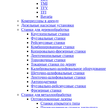
TMI
TFV
TFI
Bavaria
Компрессоры в аренду
Дизельные насосные установки
Станки для деревообработки
Круглопильные станки
Фуговальные станки
Рейсмусовые станки
Комбинированные станки
Копировально-фрезерные станки
Ленточнопильные станки
Торцовочные станки
Токарные станки по дереву
Калибровально-шлифовальное оборудование
Щеточно-шлифовальные станки
Ленточно-шлифовальные станки
Автоподатчики
Фуговально-рейсмусовые станки
Фрезерные станки
Станки для металлообработки
Оптоволоконные лазеры
Станки открытого типа
Промышленные станки закрытого