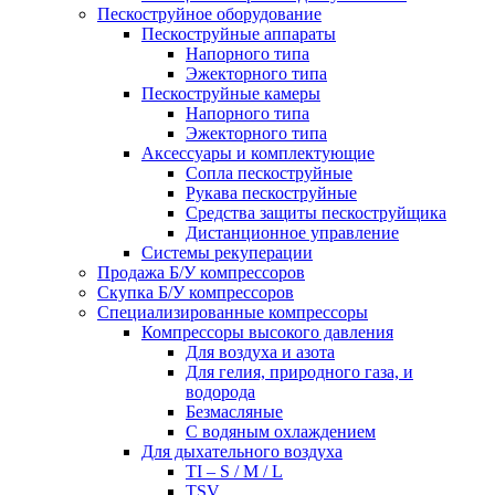
Пескоструйное оборудование
Пескоструйные аппараты
Напорного типа
Эжекторного типа
Пескоструйные камеры
Напорного типа
Эжекторного типа
Аксессуары и комплектующие
Сопла пескоструйные
Рукава пескоструйные
Средства защиты пескоструйщика
Дистанционное управление
Системы рекуперации
Продажа Б/У компрессоров
Скупка Б/У компрессоров
Специализированные компрессоры
Компрессоры высокого давления
Для воздуха и азота
Для гелия, природного газа, и
водорода
Безмасляные
С водяным охлаждением
Для дыхательного воздуха
TI – S / M / L
TSV