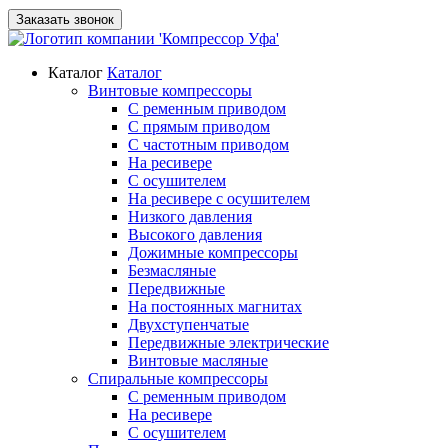
Заказать звонок
Каталог
Каталог
Винтовые компрессоры
С ременным приводом
С прямым приводом
С частотным приводом
На ресивере
С осушителем
На ресивере с осушителем
Низкого давления
Высокого давления
Дожимные компрессоры
Безмасляные
Передвижные
На постоянных магнитах
Двухступенчатые
Передвижные электрические
Винтовые масляные
Спиральные компрессоры
С ременным приводом
На ресивере
С осушителем