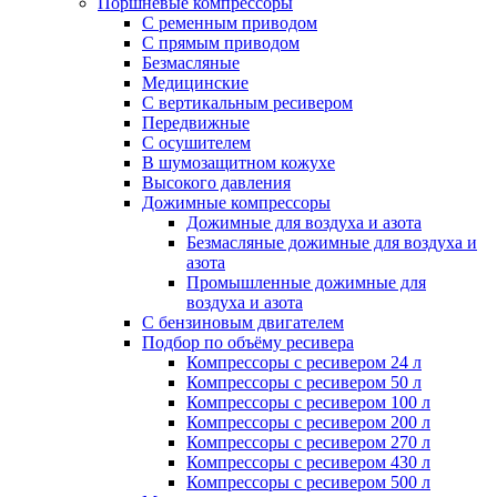
Поршневые компрессоры
С ременным приводом
С прямым приводом
Безмасляные
Медицинские
С вертикальным ресивером
Передвижные
С осушителем
В шумозащитном кожухе
Высокого давления
Дожимные компрессоры
Дожимные для воздуха и азота
Безмасляные дожимные для воздуха и
азота
Промышленные дожимные для
воздуха и азота
С бензиновым двигателем
Подбор по объёму ресивера
Компрессоры с ресивером 24 л
Компрессоры с ресивером 50 л
Компрессоры с ресивером 100 л
Компрессоры с ресивером 200 л
Компрессоры с ресивером 270 л
Компрессоры с ресивером 430 л
Компрессоры с ресивером 500 л