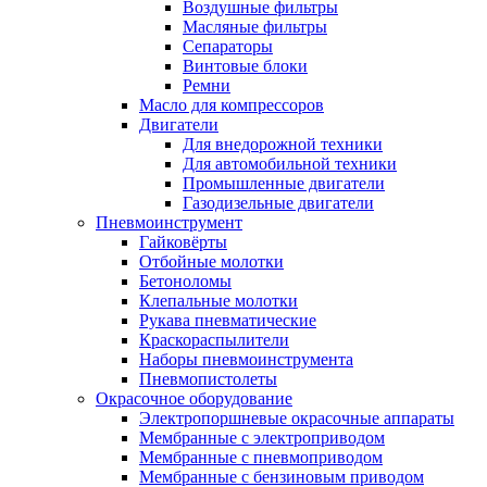
Воздушные фильтры
Масляные фильтры
Сепараторы
Винтовые блоки
Ремни
Масло для компрессоров
Двигатели
Для внедорожной техники
Для автомобильной техники
Промышленные двигатели
Газодизельные двигатели
Пневмоинструмент
Гайковёрты
Отбойные молотки
Бетоноломы
Клепальные молотки
Рукава пневматические
Краскораспылители
Наборы пневмоинструмента
Пневмопистолеты
Окрасочное оборудование
Электропоршневые окрасочные аппараты
Мембранные с электроприводом
Мембранные с пневмоприводом
Мембранные с бензиновым приводом