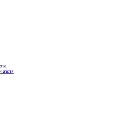
ота
 азота