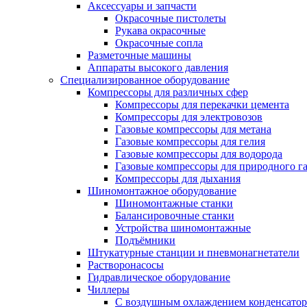
Аксессуары и запчасти
Окрасочные пистолеты
Рукава окрасочные
Окрасочные сопла
Разметочные машины
Аппараты высокого давления
Специализированное оборудование
Компрессоры для различных сфер
Компрессоры для перекачки цемента
Компрессоры для электровозов
Газовые компрессоры для метана
Газовые компрессоры для гелия
Газовые компрессоры для водорода
Газовые компрессоры для природного га
Компрессоры для дыхания
Шиномонтажное оборудование
Шиномонтажные станки
Балансировочные станки
Устройства шиномонтажные
Подъёмники
Штукатурные станции и пневмонагнетатели
Растворонасосы
Гидравлическое оборудование
Чиллеры
С воздушным охлаждением конденсатор