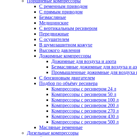
Поршневые компрессоры
С ременным приводом
С прямым приводом
Безмасляные
Медицинские
С вертикальным ресивером
Передвижные
С осушителем
В шумозащитном кожухе
Высокого давления
Дожимные компрессоры
Дожимные для воздуха и азота
Безмасляные дожимные для воздуха и аз
Промышленные дожимные для воздуха и
С бензиновым двигателем
Подбор по объёму ресивера
Компрессоры с ресивером 24 л
Компрессоры с ресивером 50 л
Компрессоры с ресивером 100 л
Компрессоры с ресивером 200 л
Компрессоры с ресивером 270 л
Компрессоры с ресивером 430 л
Компрессоры с ресивером 500 л
Масляные ременные
Дизельные компрессоры