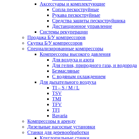
Аксессуары и комплектующие
Сопла пескоструйные
Рукава пескоструйные
Средства защиты пескоструйщика
Дистанционное управление
Системы рекуперации
Продажа Б/У компрессоров
Скупка Б/У компрессоров
Специализированные компрессоры
Компрессоры высокого давления
Для воздуха и азота
Для гелия, природного газа, и водорода
Безмасляные
С водяным охлаждением
Для дыхательного воздуха
TI – S / M / L
TSV
TMI
TFV
TFI
Bavaria
Компрессоры в аренду
Дизельные насосные установки
Станки для деревообработки
Круглопильные станки