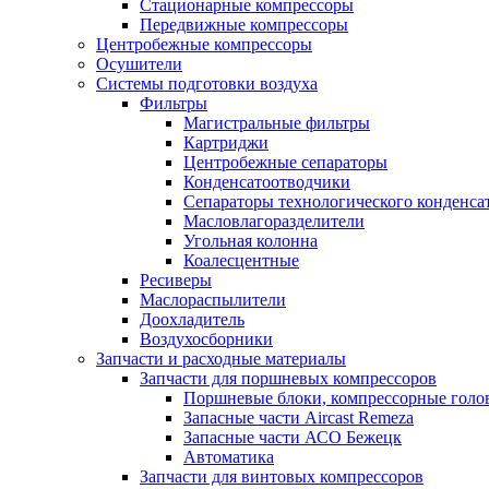
Стационарные компрессоры
Передвижные компрессоры
Центробежные компрессоры
Осушители
Системы подготовки воздуха
Фильтры
Магистральные фильтры
Картриджи
Центробежные сепараторы
Конденсатоотводчики
Сепараторы технологического конденса
Масловлагоразделители
Угольная колонна
Коалесцентные
Ресиверы
Маслораспылители
Доохладитель
Воздухосборники
Запчасти и расходные материалы
Запчасти для поршневых компрессоров
Поршневые блоки, компрессорные голо
Запасные части Aircast Remeza
Запасные части АСО Бежецк
Автоматика
Запчасти для винтовых компрессоров