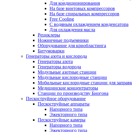
Для кондиционирования
На базе винтовых компрессоров
На базе спиральных компрессоров
Free Cooling
С водяным охлаждением конденсатора
Для охлаждения масла
Рециклеры
Ножничные подъемники
Оборудование для криобластинга
Битумоварки
Генераторы азота и кислорода
Генераторы азота
Генераторы водорода
Модульные азотные станции
Модульные кислородные станции
Мобильные кислородные станции для заправк
Медицинские концентраторы
Станции по производству Биогона
Пескоструйное оборудование
Пескоструйные аппараты
Напорного типа
Эжекторного типа
Пескоструйные камеры
Напорного типа
Эжекторного типа