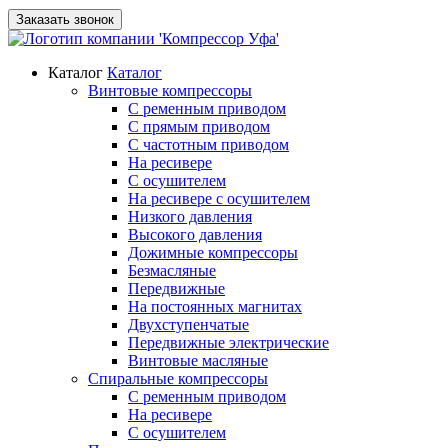
Заказать звонок
Каталог
Каталог
Винтовые компрессоры
С ременным приводом
С прямым приводом
С частотным приводом
На ресивере
С осушителем
На ресивере с осушителем
Низкого давления
Высокого давления
Дожимные компрессоры
Безмасляные
Передвижные
На постоянных магнитах
Двухступенчатые
Передвижные электрические
Винтовые масляные
Спиральные компрессоры
С ременным приводом
На ресивере
С осушителем