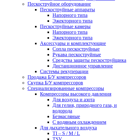
Пескоструйное оборудование
Пескоструйные аппараты
Напорного типа
Эжекторного типа
Пескоструйные камеры
Напорного типа
Эжекторного типа
Аксессуары и комплектующие
Сопла пескоструйные
Рукава пескоструйные
Средства защиты пескоструйщика
Дистанционное управление
Системы рекуперации
Продажа Б/У компрессоров
Скупка Б/У компрессоров
Специализированные компрессоры
Компрессоры высокого давления
Для воздуха и азота
Для гелия, природного газа, и
водорода
Безмасляные
С водяным охлаждением
Для дыхательного воздуха
TI – S / M / L
TSV