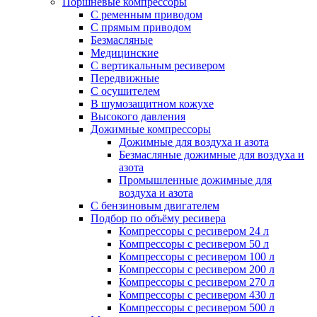
Поршневые компрессоры
С ременным приводом
С прямым приводом
Безмасляные
Медицинские
С вертикальным ресивером
Передвижные
С осушителем
В шумозащитном кожухе
Высокого давления
Дожимные компрессоры
Дожимные для воздуха и азота
Безмасляные дожимные для воздуха и
азота
Промышленные дожимные для
воздуха и азота
С бензиновым двигателем
Подбор по объёму ресивера
Компрессоры с ресивером 24 л
Компрессоры с ресивером 50 л
Компрессоры с ресивером 100 л
Компрессоры с ресивером 200 л
Компрессоры с ресивером 270 л
Компрессоры с ресивером 430 л
Компрессоры с ресивером 500 л