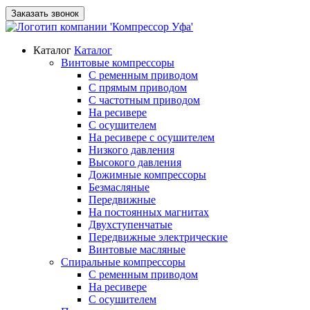
Заказать звонок
Каталог
Каталог
Винтовые компрессоры
С ременным приводом
С прямым приводом
С частотным приводом
На ресивере
С осушителем
На ресивере с осушителем
Низкого давления
Высокого давления
Дожимные компрессоры
Безмасляные
Передвижные
На постоянных магнитах
Двухступенчатые
Передвижные электрические
Винтовые масляные
Спиральные компрессоры
С ременным приводом
На ресивере
С осушителем