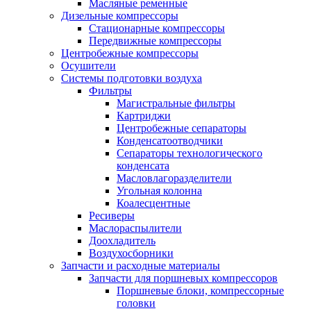
Масляные ременные
Дизельные компрессоры
Стационарные компрессоры
Передвижные компрессоры
Центробежные компрессоры
Осушители
Системы подготовки воздуха
Фильтры
Магистральные фильтры
Картриджи
Центробежные сепараторы
Конденсатоотводчики
Сепараторы технологического
конденсата
Масловлагоразделители
Угольная колонна
Коалесцентные
Ресиверы
Маслораспылители
Доохладитель
Воздухосборники
Запчасти и расходные материалы
Запчасти для поршневых компрессоров
Поршневые блоки, компрессорные
головки