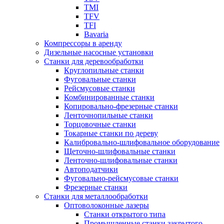
TMI
TFV
TFI
Bavaria
Компрессоры в аренду
Дизельные насосные установки
Станки для деревообработки
Круглопильные станки
Фуговальные станки
Рейсмусовые станки
Комбинированные станки
Копировально-фрезерные станки
Ленточнопильные станки
Торцовочные станки
Токарные станки по дереву
Калибровально-шлифовальное оборудование
Щеточно-шлифовальные станки
Ленточно-шлифовальные станки
Автоподатчики
Фуговально-рейсмусовые станки
Фрезерные станки
Станки для металлообработки
Оптоволоконные лазеры
Станки открытого типа
Промышленные станки закрытого